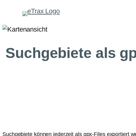
Zum
Inhalt
springen
Suchgebiete als gp
Suchgebiete können jederzeit als gpx-Files exportiert 