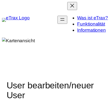
Zum
Inhalt
springen
Was ist eTrax?
Funktionalität
Informationen
User bearbeiten/neuer
User